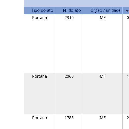
Tipo do ato
Nº do ato
Órgão / unidade
Portaria
2310
MF
0
Portaria
2060
MF
1
Portaria
1785
MF
2