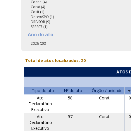
Coana (4)
Corat (4)
Cosit (1)
Decex/SPO (1)
DRF/SOR (9)
SRRF07 (1)
Ano do ato
2026 (20)
Total de atos localizados: 20
ATOS D
Tipo do ato
Nº do ato
Órgão / unidade
Ato
58
Corat
0
Declaratório
Executivo
Ato
57
Corat
0
Declaratório
Executivo