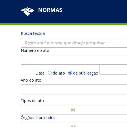
NORMAS
Busca textual
Número do ato
Data
do ato
da publicação
Ano do ato
Tipos de ato
IN
Órgãos e unidades
RFB