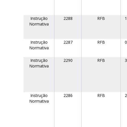
Instrução
2288
RFB
1
Normativa
Instrução
2287
RFB
0
Normativa
Instrução
2290
RFB
3
Normativa
Instrução
2286
RFB
2
Normativa