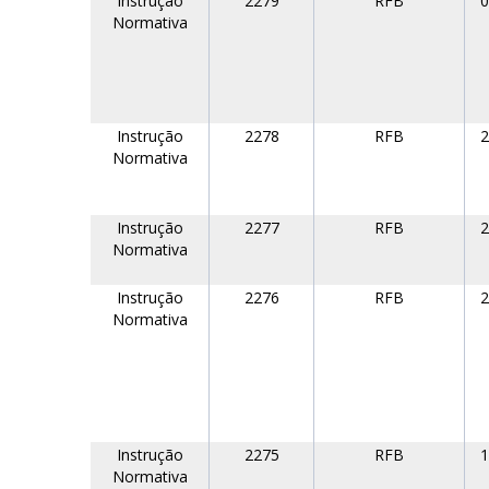
Instrução
2279
RFB
0
Normativa
Instrução
2278
RFB
2
Normativa
Instrução
2277
RFB
2
Normativa
Instrução
2276
RFB
2
Normativa
Instrução
2275
RFB
1
Normativa