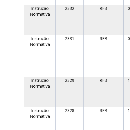
Instrução
2332
RFB
0
Normativa
Instrução
2331
RFB
0
Normativa
Instrução
2329
RFB
1
Normativa
Instrução
2328
RFB
1
Normativa