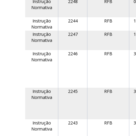
Instrução
2248
RFB
0
Normativa
Instrução
2244
RFB
1
Normativa
Instrução
2247
RFB
1
Normativa
Instrução
2246
RFB
3
Normativa
Instrução
2245
RFB
3
Normativa
Instrução
2243
RFB
3
Normativa