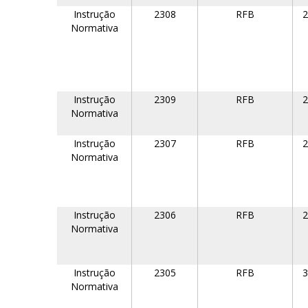
Instrução
2308
RFB
2
Normativa
Instrução
2309
RFB
2
Normativa
Instrução
2307
RFB
2
Normativa
Instrução
2306
RFB
2
Normativa
Instrução
2305
RFB
3
Normativa