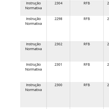
Instrução
2304
RFB
2
Normativa
Instrução
2298
RFB
2
Normativa
Instrução
2302
RFB
2
Normativa
Instrução
2301
RFB
2
Normativa
Instrução
2300
RFB
2
Normativa