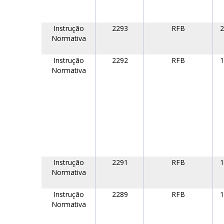
Instrução
2293
RFB
2
Normativa
Instrução
2292
RFB
1
Normativa
Instrução
2291
RFB
1
Normativa
Instrução
2289
RFB
1
Normativa