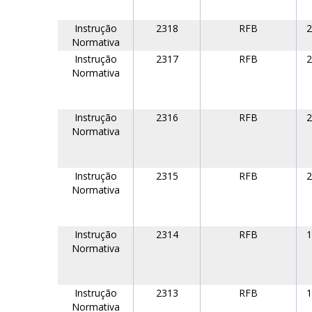
Instrução
2318
RFB
2
Normativa
Instrução
2317
RFB
2
Normativa
Instrução
2316
RFB
2
Normativa
Instrução
2315
RFB
2
Normativa
Instrução
2314
RFB
1
Normativa
Instrução
2313
RFB
1
Normativa