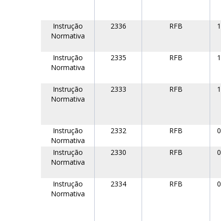
Instrução
2336
RFB
1
Normativa
Instrução
2335
RFB
1
Normativa
Instrução
2333
RFB
1
Normativa
Instrução
2332
RFB
0
Normativa
Instrução
2330
RFB
0
Normativa
Instrução
2334
RFB
0
Normativa