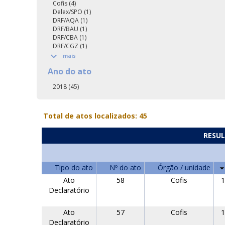
Cofis (4)
Delex/SPO (1)
DRF/AQA (1)
DRF/BAU (1)
DRF/CBA (1)
DRF/CGZ (1)

mais
Ano do ato
2018 (45)
Total de atos localizados: 45
RESUL
Tipo do ato
Nº do ato
Órgão / unidade
Ato
58
Cofis
1
Declaratório
Ato
57
Cofis
1
Declaratório