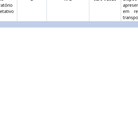
ratório
aprese
retativo
em rec
transpo