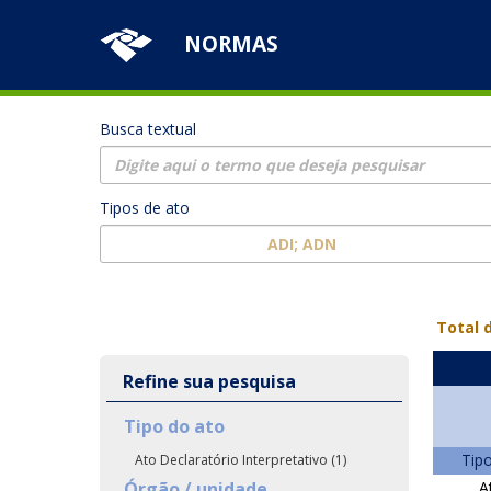
NORMAS
Busca textual
Tipos de ato
ADI; ADN
keyboard_arrow_down
k
Total d
Refine sua pesquisa
Tipo do ato
Tip
Ato Declaratório Interpretativo (1)
Órgão / unidade
A