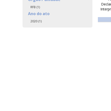
Decla
RFB (1)
Interp
Ano do ato
2020 (1)