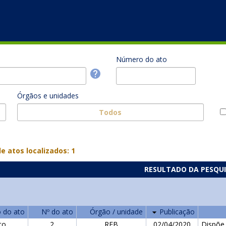
Número do ato
Órgãos e unidades
Todos
eyboard_arrow_down
e atos localizados: 1
RESULTADO DA PESQU
o do ato
Nº do ato
Órgão / unidade
Publicação
to
2
RFB
02/04/2020
Dispõe