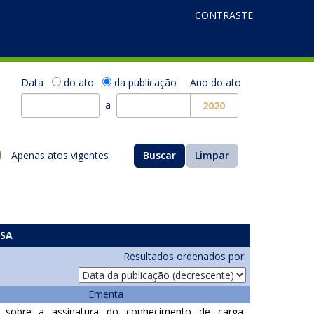
CONTRASTE
Data
do ato
da publicação
Ano do ato
a
Apenas atos vigentes
Buscar
Limpar
ISA
Resultados ordenados por:
Ementa
 sobre a assinatura do conhecimento de carga,