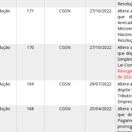
Resoluç
lução
171
CGSN
27/10/2022
Altera
que d
Arreca
Microe
Naciona
Resoluç
lução
170
CGSN
27/10/2022
Altera 
que di
Simples
Lei Com
Revogad
de 202
lução
169
CGSN
29/07/2022
Altera 
dispõe 
Tribut
Empresa
lução
168
CGSN
25/04/2022
Altera
que di
Pagame
prorr