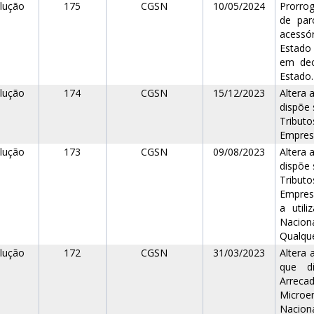
lução
175
CGSN
10/05/2024
Prorro
de par
acessó
Estado 
em dec
Estado.
lução
174
CGSN
15/12/2023
Altera 
dispõe 
Tribut
Empresa
lução
173
CGSN
09/08/2023
Altera 
dispõe 
Tribut
Empres
a util
Nacion
Qualque
lução
172
CGSN
31/03/2023
Altera
que d
Arreca
Microe
Naciona