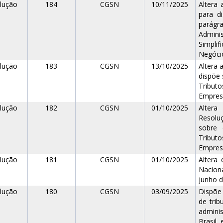
lução
184
CGSN
10/11/2025
Altera
para di
parágr
Adminis
Simpli
Negócio
lução
183
CGSN
13/10/2025
Altera 
dispõe 
Tribut
Empresa
lução
182
CGSN
01/10/2025
Altera
Resolu
sobre 
Tribut
Empresa
lução
181
CGSN
01/10/2025
Altera
Nacion
junho d
lução
180
CGSN
03/09/2025
Dispõe
de trib
adminis
Brasil