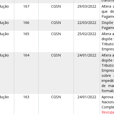
transm
lução
167
CGSN
29/03/2022
Altera
que di
Pagame
lução
166
CGSN
22/03/2022
Dispõ
Pagame
lução
165
CGSN
25/02/2022
Altera 
dispõe 
Tribut
Empresa
lução
164
CGSN
24/01/2022
Altera 
dispõe 
Tribut
Empres
sobre 
impedit
de mar
formali
lução
163
CGSN
24/01/2022
Aprova
Naciona
Comple
Revogad