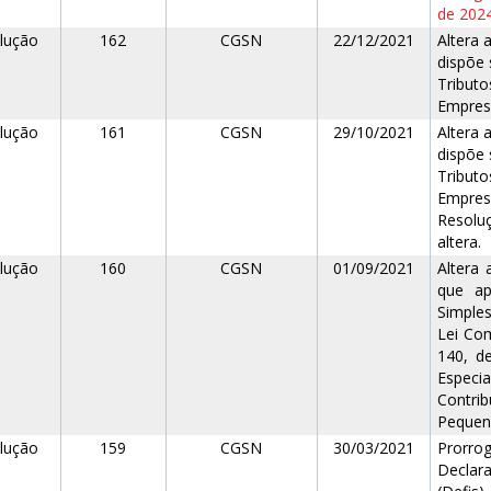
de 202
lução
162
CGSN
22/12/2021
Altera 
dispõe 
Tribut
Empresa
lução
161
CGSN
29/10/2021
Altera 
dispõe 
Tribut
Empres
Resolu
altera.
lução
160
CGSN
01/09/2021
Altera
que ap
Simples
Lei Co
140, d
Espec
Contri
Pequeno
lução
159
CGSN
30/03/2021
Prorro
Declar