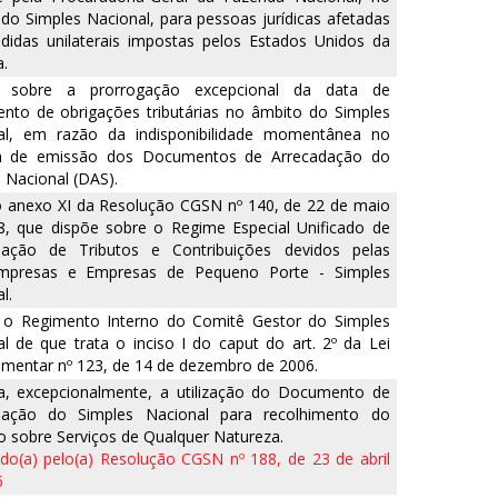
do Simples Nacional, para pessoas jurídicas afetadas
didas unilaterais impostas pelos Estados Unidos da
.
 sobre a prorrogação excepcional da data de
nto de obrigações tributárias no âmbito do Simples
al, em razão da indisponibilidade momentânea no
a de emissão dos Documentos de Arrecadação do
 Nacional (DAS).
o anexo XI da Resolução CGSN nº 140, de 22 de maio
8, que dispõe sobre o Regime Especial Unificado de
dação de Tributos e Contribuições devidos pelas
mpresas e Empresas de Pequeno Porte - Simples
l.
 o Regimento Interno do Comitê Gestor do Simples
l de que trata o inciso I do caput do art. 2º da Lei
mentar nº 123, de 14 de dezembro de 2006.
za, excepcionalmente, a utilização do Documento de
dação do Simples Nacional para recolhimento do
 sobre Serviços de Qualquer Natureza.
o(a) pelo(a) Resolução CGSN nº 188, de 23 de abril
6