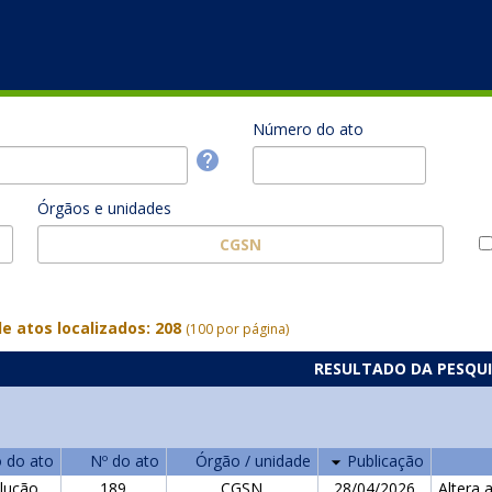
Número do ato
Órgãos e unidades
CGSN
eyboard_arrow_down
e atos localizados: 208
(100 por página)
RESULTADO DA PESQU
o do ato
Nº do ato
Órgão / unidade
Publicação
lução
189
CGSN
28/04/2026
Altera 