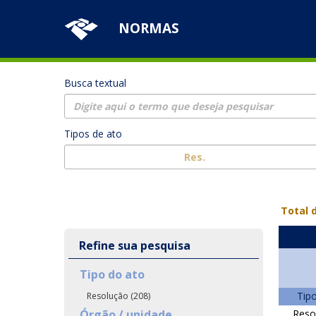
NORMAS
Busca textual
Tipos de ato
Res.
keyboard_arrow_down
k
Total d
Refine sua pesquisa
Tipo do ato
Tip
Resolução (208)
Órgão / unidade
Reso