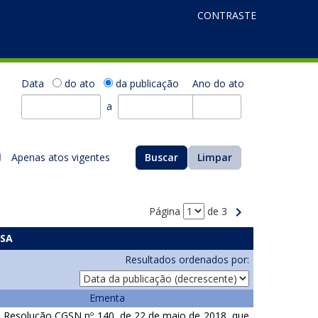
CONTRASTE
Data
do ato
da publicação
Ano do ato
a
Apenas atos vigentes
Buscar
Limpar
Página
de 3
ISA
Resultados ordenados por:
Ementa
a Resolução CGSN nº 140, de 22 de maio de 2018, que