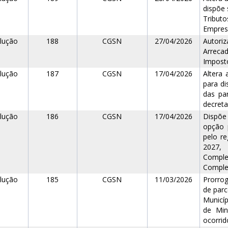
dispõe 
Tribut
Empresa
lução
188
CGSN
27/04/2026
Autori
Arreca
Imposto
lução
187
CGSN
17/04/2026
Altera
para d
das pa
decreta
lução
186
CGSN
17/04/2026
Dispõe
opção 
pelo r
2027,
Comple
Complem
lução
185
CGSN
11/03/2026
Prorro
de parc
Municíp
de Min
ocorrid