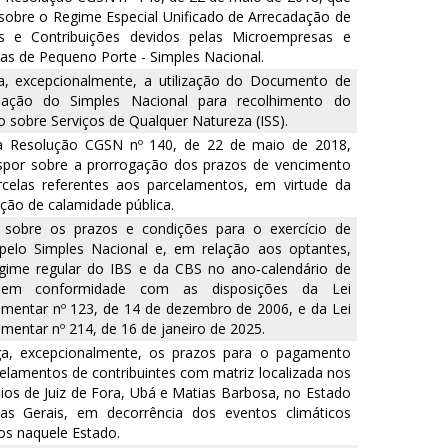
sobre o Regime Especial Unificado de Arrecadação de
os e Contribuições devidos pelas Microempresas e
s de Pequeno Porte - Simples Nacional.
za, excepcionalmente, a utilização do Documento de
dação do Simples Nacional para recolhimento do
 sobre Serviços de Qualquer Natureza (ISS).
 a Resolução CGSN nº 140, de 22 de maio de 2018,
ispor sobre a prorrogação dos prazos de vencimento
rcelas referentes aos parcelamentos, em virtude da
ção de calamidade pública.
 sobre os prazos e condições para o exercício de
pelo Simples Nacional e, em relação aos optantes,
egime regular do IBS e da CBS no ano‑calendário de
 em conformidade com as disposições da Lei
mentar nº 123, de 14 de dezembro de 2006, e da Lei
entar nº 214, de 16 de janeiro de 2025.
ga, excepcionalmente, os prazos para o pagamento
elamentos de contribuintes com matriz localizada nos
ios de Juiz de Fora, Ubá e Matias Barbosa, no Estado
as Gerais, em decorrência dos eventos climáticos
os naquele Estado.