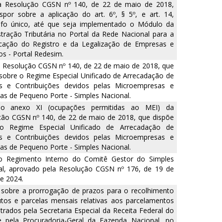
 a Resolução CGSN nº 140, de 22 de maio de 2018,
spor sobre a aplicação do art. 6º, § 5º, e art. 14,
afo único, até que seja implementado o Módulo da
tração Tributária no Portal da Rede Nacional para a
ficação do Registro e da Legalização de Empresas e
s - Portal Redesim.
a Resolução CGSN nº 140, de 22 de maio de 2018, que
sobre o Regime Especial Unificado de Arrecadação de
os e Contribuições devidos pelas Microempresas e
s de Pequeno Porte - Simples Nacional.
 o anexo XI (ocupações permitidas ao MEI) da
ção CGSN nº 140, de 22 de maio de 2018, que dispõe
o Regime Especial Unificado de Arrecadação de
os e Contribuições devidos pelas Microempresas e
s de Pequeno Porte - Simples Nacional.
 o Regimento Interno do Comitê Gestor do Simples
al, aprovado pela Resolução CGSN nº 176, de 19 de
e 2024.
 sobre a prorrogação de prazos para o recolhimento
utos e parcelas mensais relativas aos parcelamentos
trados pela Secretaria Especial da Receita Federal do
 e pela Procuradoria-Geral da Fazenda Nacional, no