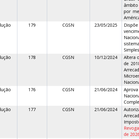
âmbito 
por me
América
lução
179
CGSN
23/05/2025
Dispõe
vencime
Nacion
sistem
Simples
lução
178
CGSN
10/12/2024
Altera 
de 201
Arreca
Microe
Naciona
lução
176
CGSN
21/06/2024
Aprova
Naciona
Comple
lução
177
CGSN
21/06/2024
Autori
Arreca
Imposto
Revogad
de 202